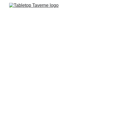
Aventures Épiques
Explorez notre taverne médiévale et savourez des 
moments inoubliables.
Des classiques intemporels aux nouveautés les plus 
excitantes, il y en a pour tous les goûts et tous les 
âges. Choisissez votre expérience ludique en 
fonction de vos envies.